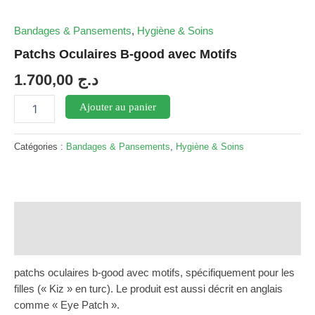
Bandages & Pansements
,
Hygiène & Soins
Patchs Oculaires B-good avec Motifs
1.700,00
د.ج
quantité
Ajouter au panier
de
Patchs
Oculaires
Catégories :
Bandages & Pansements
,
Hygiène & Soins
B-
good
avec
Motifs
Description
Avis (0)
patchs oculaires b-good avec motifs, spécifiquement pour les
filles (« Kiz » en turc). Le produit est aussi décrit en anglais
comme « Eye Patch ».