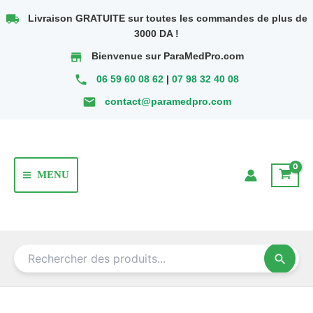
Aller
local_shipping
Livraison GRATUITE sur toutes les commandes de plus de
au
3000 DA !
contenu
store
Bienvenue sur ParaMedPro.com
phone
06 59 60 08 62
|
07 98 32 40 08
email
contact@paramedpro.com
MENU
Main
Menu
search