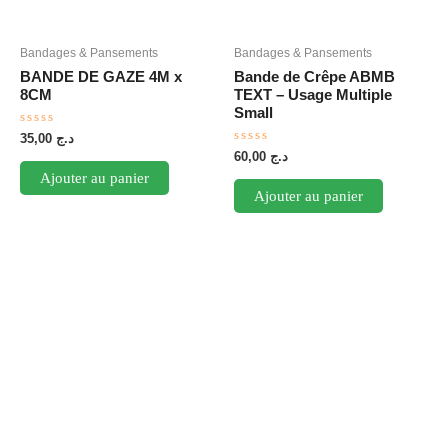
Bandages & Pansements
Bandages & Pansements
BANDE DE GAZE 4M x
Bande de Crêpe ABMB
8CM
TEXT – Usage Multiple
Small
Note
35,00
د.ج
0
Note
60,00
د.ج
sur
0
5
Ajouter au panier
sur
5
Ajouter au panier