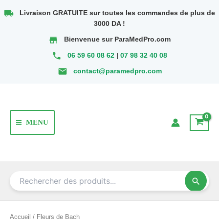
Aller
local_shipping
Livraison GRATUITE sur toutes les commandes de plus de
au
3000 DA !
contenu
store
Bienvenue sur ParaMedPro.com
phone
06 59 60 08 62
|
07 98 32 40 08
email
contact@paramedpro.com
MENU
Main
Menu
search
Accueil
/ Fleurs de Bach