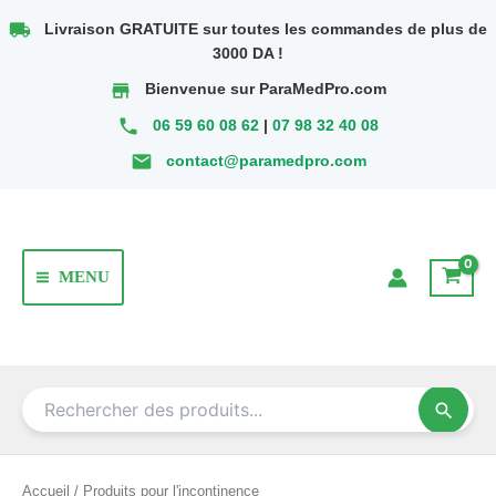
Aller
local_shipping
Livraison GRATUITE sur toutes les commandes de plus de
au
3000 DA !
contenu
store
Bienvenue sur ParaMedPro.com
phone
06 59 60 08 62
|
07 98 32 40 08
email
contact@paramedpro.com
MENU
Main
Menu
search
Accueil
/ Produits pour l'incontinence