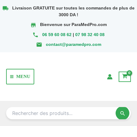
Aller
local_shipping
Livraison GRATUITE sur toutes les commandes de plus de
au
3000 DA !
contenu
store
Bienvenue sur ParaMedPro.com
phone
06 59 60 08 62
|
07 98 32 40 08
email
contact@paramedpro.com
MENU
Main
Menu
search