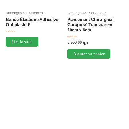
Bandages & Pansements
Bandages & Pansements
Bande Élastique Adhésive
Pansement Chirurgical
Optiplaste F
Curapor® Transparent
10cm x 8cm
Note
0
Lire la suite
Note
3.650,00
د.ج
sur
0
5
sur
5
Ajouter au panier