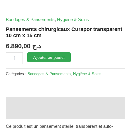
Bandages & Pansements
,
Hygiène & Soins
Pansements chirurgicaux Curapor transparent
10 cm x 15 cm
6.890,00
د.ج
quantité
Ajouter au panier
de
Pansements
chirurgicaux
Catégories :
Bandages & Pansements
,
Hygiène & Soins
Curapor
transparent
10
cm
x
Description
15
Avis (0)
cm
Ce produit est un pansement stérile, transparent et auto-