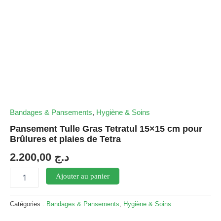
Bandages & Pansements
,
Hygiène & Soins
Pansement Tulle Gras Tetratul 15×15 cm pour
Brûlures et plaies de Tetra
2.200,00
د.ج
quantité
Ajouter au panier
de
Pansement
Tulle
Catégories :
Bandages & Pansements
,
Hygiène & Soins
Gras