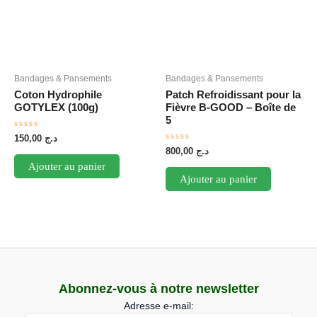
Bandages & Pansements
Bandages & Pansements
Coton Hydrophile
Patch Refroidissant pour la
GOTYLEX (100g)
Fièvre B-GOOD – Boîte de
5
Note
150,00
د.ج
0
Note
800,00
د.ج
sur
0
5
Ajouter au panier
sur
5
Ajouter au panier
Abonnez-vous à notre newsletter
Adresse e-mail: