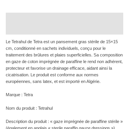
Tetratul
15x15
cm
pour
Description
Brûlures
Avis (0)
et
plaies
de
Le Tetrahul de Tetra est un pansement gras stérile de 15×15
Tetra
cm, conditionné en sachets individuels, conçu pour le
traitement des brûlures et plaies superficielles. Sa composition
en gaze de coton imprégnée de paraffine le rend non adhérent,
protecteur et favorise un drainage efficace, aidant ainsi la
cicatrisation. Le produit est conforme aux normes
européennes, sans latex, et est importé en Algérie.
Marque : Tetra
Nom du produit : Tetrahul
Description du produit : « gaze imprégnée de paraffine stérile »
(également en anglais « sterile paraffin gauze dressings »).