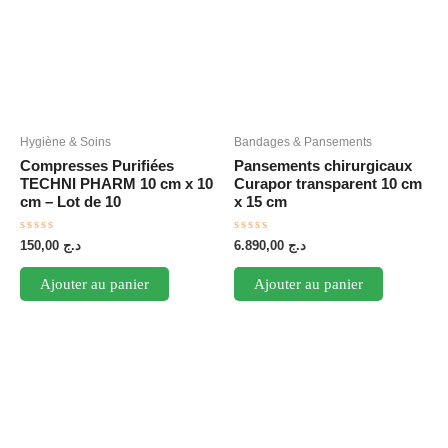
Hygiène & Soins
Bandages & Pansements
Compresses Purifiées
Pansements chirurgicaux
TECHNI PHARM 10 cm x 10
Curapor transparent 10 cm
cm – Lot de 10
x 15 cm
Note
Note
150,00
د.ج
6.890,00
د.ج
0
0
sur
sur
5
5
Ajouter au panier
Ajouter au panier