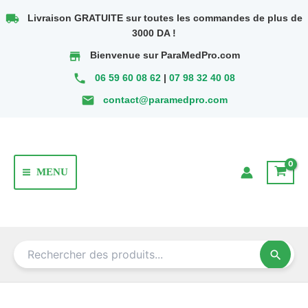
Aller
local_shipping
Livraison GRATUITE sur toutes les commandes de plus de
au
3000 DA !
contenu
store
Bienvenue sur ParaMedPro.com
phone
06 59 60 08 62
|
07 98 32 40 08
email
contact@paramedpro.com
MENU
Main
Menu
search