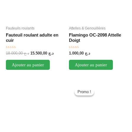
Fauteuils roulants
Attelles & Genouillères
Fauteuil roulant adulte en
Flamingo OC-2098 Attelle
cuir
Doigt
Note
Note
Le
Le
18.000,00
د.ج
15.500,00
د.ج
1.000,00
د.ج
0
0
prix
prix
sur
sur
initial
actuel
5
5
Ajouter au panier
Ajouter au panier
était :
est :
د.ج 15.500,00.
د.ج 18.000,00.
Promo !
Promo !