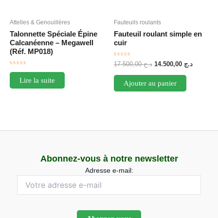
Attelles & Genouillères
Fauteuils roulants
Talonnette Spéciale Épine
Fauteuil roulant simple en
Calcanéenne – Megawell
cuir
(Réf. MP018)
Note
Le
Le
17.500,00
د.ج
14.500,00
د.ج
0
Note
prix
prix
sur
0
initial
actuel
Lire la suite
5
Ajouter au panier
sur
était :
est :
5
د.ج 17.500,00.
Abonnez-vous à notre newsletter
Adresse e-mail: