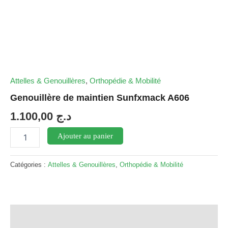
Attelles & Genouillères
,
Orthopédie & Mobilité
Genouillère de maintien Sunfxmack A606
1.100,00
د.ج
quantité
Ajouter au panier
de
Genouillère
de
Catégories :
Attelles & Genouillères
,
Orthopédie & Mobilité
maintien
Sunfxmack
A606
Description