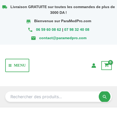
Aller
local_shipping
Livraison GRATUITE sur toutes les commandes de plus de
au
3000 DA !
contenu
store
Bienvenue sur ParaMedPro.com
phone
06 59 60 08 62
|
07 98 32 40 08
email
contact@paramedpro.com
MENU
Main
Menu
search